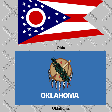
Ohío
Oklahoma