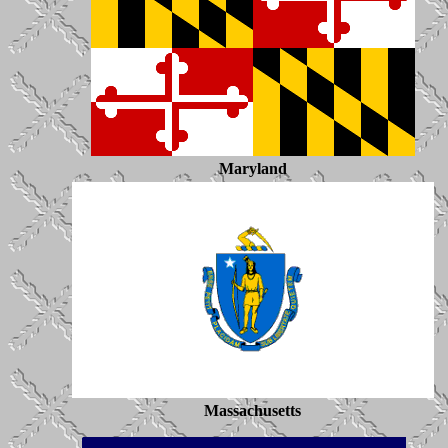
Maryland
Massachusetts